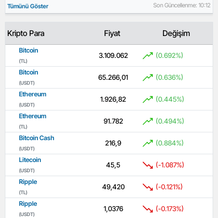
Son Güncellenme: 10:12
Tümünü Göster
Kripto Para
Fiyat
Değişim
Bitcoin
3.109.062
(0.692%)
(TL)
Bitcoin
65.266,01
(0.636%)
(USDT)
Ethereum
1.926,82
(0.445%)
(USDT)
Ethereum
91.782
(0.494%)
(TL)
Bitcoin Cash
216,9
(0.884%)
(USDT)
Litecoin
45,5
(-1.087%)
(USDT)
Ripple
49,420
(-0.121%)
(TL)
Ripple
1,0376
(-0.173%)
(USDT)