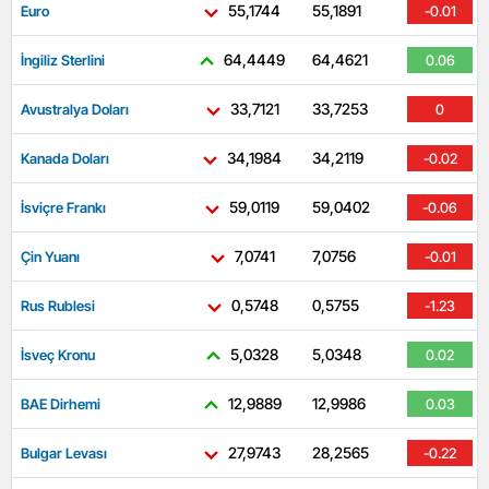
55,1744
55,1891
Euro
-0.01
64,4449
64,4621
İngiliz Sterlini
0.06
33,7121
33,7253
Avustralya Doları
0
34,1984
34,2119
Kanada Doları
-0.02
59,0119
59,0402
İsviçre Frankı
-0.06
7,0741
7,0756
Çin Yuanı
-0.01
0,5748
0,5755
Rus Rublesi
-1.23
5,0328
5,0348
İsveç Kronu
0.02
12,9889
12,9986
BAE Dirhemi
0.03
27,9743
28,2565
Bulgar Levası
-0.22