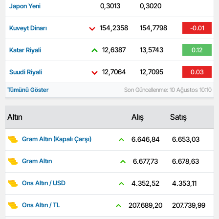
0,3013
0,3020
Japon Yeni
-0.36
154,2358
154,7798
Kuveyt Dinarı
-0.01
12,6387
13,5743
Katar Riyali
0.12
12,7064
12,7095
Suudi Riyali
0.03
Tümünü Göster
Son Güncellenme: 10 Ağustos 10:10
Altın
Alış
Satış
6.653,03
6.646,84
Gram Altın (Kapalı Çarşı)
6.678,63
6.677,73
Gram Altın
4.353,11
4.352,52
Ons Altın / USD
207.739,99
207.689,20
Ons Altın / TL