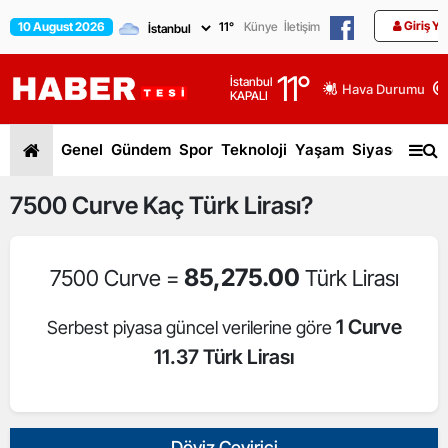
Giriş Ya
10 August 2026
11
°
Künye
İletişim
11
°
İstanbul
Hava Durumu
KAPALI
Genel
Gündem
Spor
Teknoloji
Yaşam
Siyaset
Dün
7500
Curve
Kaç Türk Lirası?
85,275.00
7500 Curve =
Türk Lirası
1 Curve
Serbest piyasa güncel verilerine göre
11.37 Türk Lirası
Döviz Çevirici