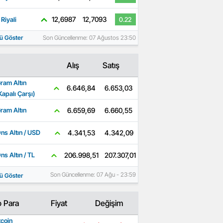
12,6987
12,7093
Riyali
0.22
ü Göster
Son Güncellenme: 07 Ağustos 23:50
Alış
Satış
ram Altın
6.653,03
6.646,84
Kapalı Çarşı)
6.660,55
6.659,69
ram Altın
4.342,09
4.341,53
ns Altın / USD
207.307,01
206.998,51
ns Altın / TL
Son Güncellenme: 07 Ağu - 23:59
ü Göster
o Para
Fiyat
Değişim
tcoin