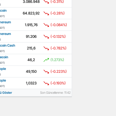
3.086.948
(-0.31%)
)
tcoin
64.823,92
(-0.28%)
SDT)
hereum
1.915,76
(-0.084%)
SDT)
hereum
91.206
(-0.132%)
)
tcoin Cash
215,6
(-0.782%)
SDT)
tecoin
46,2
(1.273%)
SDT)
pple
49,150
(-0.223%)
)
pple
1,0323
(-0.193%)
SDT)
ü Göster
Son Güncellenme: 11:42