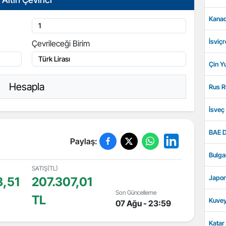
Kanad
İsviçr
Çevrileceği Birim
Çin Y
Hesapla
Rus R
İsveç
BAE D
Paylaş:
Bulga
SATIŞ(TL)
Japon
,51
207.307,01
Son Güncelleme
TL
Kuvey
07 Ağu - 23:59
Katar 