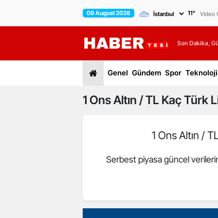
09 August 2026
11
°
Video G
Son Dakika, G
Genel
Gündem
Spor
Teknoloji
1
Ons Altın / TL
Kaç Türk Li
1 Ons Altın / T
Serbest piyasa güncel veriler