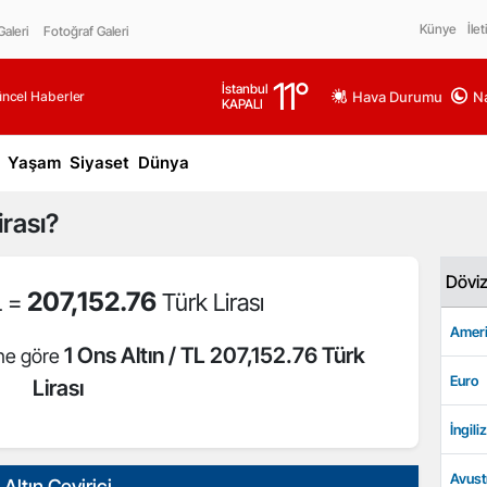
Künye
İlet
aleri
Fotoğraf Galeri
11
°
İstanbul
üncel Haberler
Hava Durumu
Na
KAPALI
Yaşam
Siyaset
Dünya
rası?
Dövi
207,152.76
L =
Türk Lirası
Ameri
1 Ons Altın / TL 207,152.76 Türk
ine göre
Euro
Lirası
İngiliz
Avust
Altın Çevirici