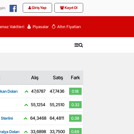
Giriş Yap
Kayıt Ol
işim
maz Vakitleri
Piyasalar
Altın Fiyatları
z
Alış
Satış
Fark
47,6787
47,7436
kan Doları
0.18
55,1254
55,2510
0.32
64,3468
64,4811
 Sterlini
0.38
33,6898
33,7500
ralya Doları
0.69