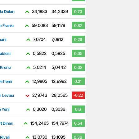
34,1883
34,2339
a Doları
0.73
59,0083
59,1179
e Frankı
0.82
7,0704
7,0812
uanı
0.29
0,5822
0,5825
ublesi
0.65
5,0214
5,0442
 Kronu
0.62
12,9805
12,9992
irhemi
0.21
27,9743
28,2565
r Levası
-0.22
0,3020
0,3036
 Yeni
0.6
154,2465
154,7974
t Dinarı
0.54
13,0730
13,1095
Riyali
0.36