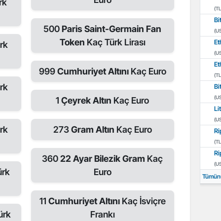
rk
(TL
Bi
500
Paris Saint-Germain Fan
(U
Token
Kaç Türk Lirası
Et
rk
(U
Et
999
Cumhuriyet Altını
Kaç Euro
(TL
rk
Bi
(U
1
Çeyrek Altın
Kaç Euro
Li
(U
rk
273
Gram Altın
Kaç Euro
Ri
(TL
Ri
360
22 Ayar Bilezik Gram
Kaç
(U
ürk
Euro
Tümün
11
Cumhuriyet Altını
Kaç İsviçre
ürk
Frankı