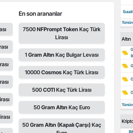
Suudi 
En son arananlar
Tümün
ası
7500
NFPrompt Token
Kaç Türk
Lirası
Altın
rası
G
1
Gram Altın
Kaç Bulgar Levası
(
rası
G
10000
Cosmos
Kaç Türk Lirası
O
rası
500
COTI
Kaç Türk Lirası
O
rası
Tümün
50
Gram Altın
Kaç Euro
irası
Kript
50
Gram Altın (Kapalı Çarşı)
Kaç
Bi
Euro