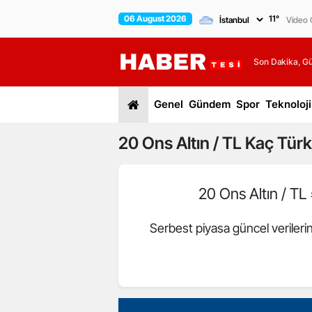
06 August 2026
11
°
Video G
Son Dakika, G
Genel
Gündem
Spor
Teknoloji
20
Ons Altın / TL
Kaç Türk 
20 Ons Altın / TL
Serbest piyasa güncel veriler