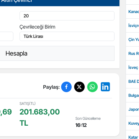
Kanad
İsviçr
Çevrileceği Birim
Çin Y
Hesapla
Rus R
İsveç
BAE D
Paylaş:
Bulga
SATIŞ(TL)
Japon
,69
201.683,00
Son Güncelleme
TL
Kuvey
16:12
Katar 