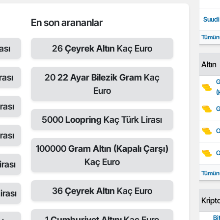
Suudi 
En son arananlar
Tümün
ası
26
Çeyrek Altın
Kaç Euro
Altın
rası
20
22 Ayar Bilezik Gram
Kaç
G
Euro
(
rası
G
5000
Loopring
Kaç Türk Lirası
O
rası
100000
Gram Altın (Kapalı Çarşı)
O
Kaç Euro
rası
Tümün
36
Çeyrek Altın
Kaç Euro
irası
Kript
Bi
1
Cumhuriyet Altını
Kaç Euro