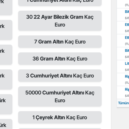
rk
(TL
Bi
30
22 Ayar Bilezik Gram
Kaç
(U
Euro
Et
rk
(U
Et
7
Gram Altın
Kaç Euro
(TL
rk
Bi
(U
36
Gram Altın
Kaç Euro
Li
(U
rk
3
Cumhuriyet Altını
Kaç Euro
Ri
(TL
Ri
50000
Cumhuriyet Altını
Kaç
(U
ürk
Euro
Tümün
1
Çeyrek Altın
Kaç Euro
ürk