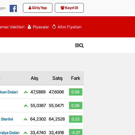
Giriş Yap
Kayıt Ol
işim
maz Vakitleri
Piyasalar
Altın Fiyatları
z
Alış
Satış
Fark
47,5889
47,6006
kan Doları
0.06
55,0367
55,0471
0.06
64,2302
64,2528
 Sterlini
0.23
33,4740
33,4918
ralya Doları
-0.27