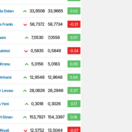
33,9508
33,9665
a Doları
0.02
58,7372
58,7734
e Frankı
-0.31
7,0530
7,0556
uanı
0.07
0,5835
0,5846
ublesi
-0.24
5,0156
5,0183
 Kronu
0.05
12,9548
12,9648
irhemi
0.04
28,0626
28,2946
r Levası
0.37
0,3018
0,3026
 Yeni
0.17
153,7921
154,3397
t Dinarı
0.16
12,5752
13,5044
Riyali
-0.07