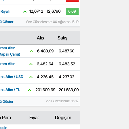
12,6742
12,6790
Riyali
0.09
ü Göster
Son Güncellenme: 06 Ağustos 16:10
Alış
Satış
ram Altın
6.487,60
6.480,09
Kapalı Çarşı)
6.483,52
6.482,64
ram Altın
4.237,02
4.236,45
ns Altın / USD
201.683,00
201.609,69
ns Altın / TL
Son Güncellenme: 16:12
ü Göster
o Para
Fiyat
Değişim
tcoin