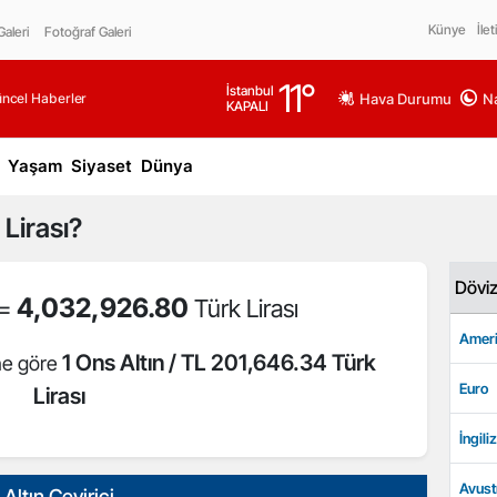
Künye
İlet
aleri
Fotoğraf Galeri
11
°
İstanbul
üncel Haberler
Hava Durumu
Na
KAPALI
Yaşam
Siyaset
Dünya
Lirası?
Dövi
4,032,926.80
 =
Türk Lirası
Ameri
1 Ons Altın / TL 201,646.34 Türk
ine göre
Euro
Lirası
İngiliz
Avust
Altın Çevirici