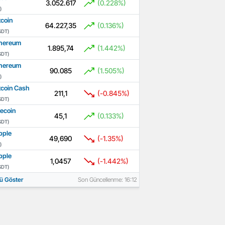
3.052.617
(0.228%)
)
tcoin
64.227,35
(0.136%)
SDT)
hereum
1.895,74
(1.442%)
SDT)
hereum
90.085
(1.505%)
)
tcoin Cash
211,1
(-0.845%)
SDT)
tecoin
45,1
(0.133%)
SDT)
pple
49,690
(-1.35%)
)
pple
1,0457
(-1.442%)
SDT)
ü Göster
Son Güncellenme: 16:12