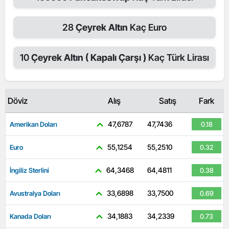
28
Çeyrek Altın
Kaç Euro
10
Çeyrek Altın ( Kapalı Çarşı )
Kaç Türk Lirası
Döviz
Alış
Satış
Fark
47,6787
47,7436
Amerikan Doları
0.18
55,1254
55,2510
Euro
0.32
64,3468
64,4811
İngiliz Sterlini
0.38
33,6898
33,7500
Avustralya Doları
0.69
34,1883
34,2339
Kanada Doları
0.73