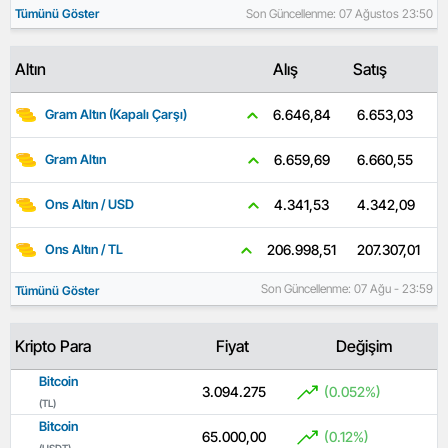
Tümünü Göster
Son Güncellenme: 07 Ağustos 23:50
Altın
Alış
Satış
6.653,03
6.646,84
Gram Altın (Kapalı Çarşı)
6.660,55
6.659,69
Gram Altın
4.342,09
4.341,53
Ons Altın / USD
207.307,01
206.998,51
Ons Altın / TL
Son Güncellenme: 07 Ağu - 23:59
Tümünü Göster
Kripto Para
Fiyat
Değişim
Bitcoin
3.094.275
(0.052%)
(TL)
Bitcoin
65.000,00
(0.12%)
(USDT)