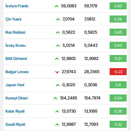
59,0083
59,1179
İsviçre Frankı
0.82
7,0704
7,0812
Çin Yuanı
0.29
0,5822
0,5825
Rus Rublesi
0.65
5,0214
5,0442
İsveç Kronu
0.62
12,9805
12,9992
BAE Dirhemi
0.21
27,9743
28,2565
Bulgar Levası
-0.22
0,3020
0,3036
Japon Yeni
0.6
154,2465
154,7974
Kuveyt Dinarı
0.54
13,0730
13,1095
Katar Riyali
0.36
12,6987
12,7093
Suudi Riyali
0.22