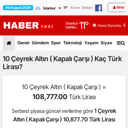
Giriş Y
09 August 2026
11
°
Künye
İletişim
11
°
İstanbul
Hava Durumu
KAPALI
Genel
Gündem
Spor
Teknoloji
Yaşam
Siyaset
Dün
10
Çeyrek Altın ( Kapalı Çarşı )
Kaç Türk
Lirası?
10 Çeyrek Altın ( Kapalı Çarşı ) =
108,777.00
Türk Lirası
1 Çeyrek
Serbest piyasa güncel verilerine göre
Altın ( Kapalı Çarşı ) 10,877.70 Türk Lirası