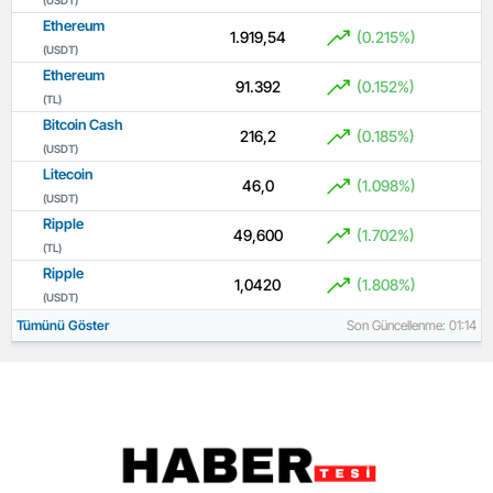
Ethereum
1.919,54
(0.215%)
(USDT)
Ethereum
91.392
(0.152%)
(TL)
Bitcoin Cash
216,2
(0.185%)
(USDT)
Litecoin
46,0
(1.098%)
(USDT)
Ripple
49,600
(1.702%)
(TL)
Ripple
1,0420
(1.808%)
(USDT)
Tümünü Göster
Son Güncellenme: 01:14