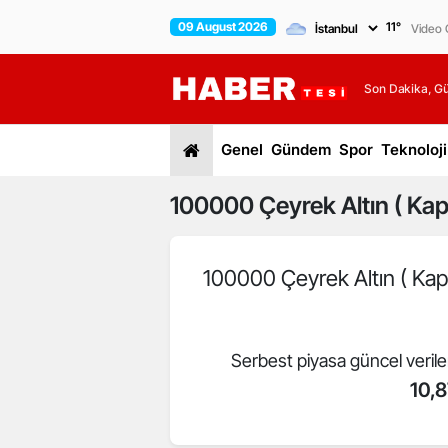
09 August 2026
11
°
Video G
Son Dakika, G
Genel
Gündem
Spor
Teknoloji
100000
Çeyrek Altın ( Kapa
100000 Çeyrek Altın ( Kapa
Serbest piyasa güncel veril
10,8