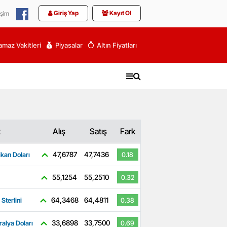
Giriş Yap
Kayıt Ol
işim
maz Vakitleri
Piyasalar
Altın Fiyatları
z
Alış
Satış
Fark
47,6787
47,7436
kan Doları
0.18
55,1254
55,2510
0.32
64,3468
64,4811
 Sterlini
0.38
33,6898
33,7500
ralya Doları
0.69