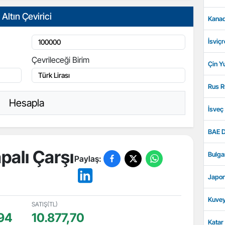
Altın Çevirici
Kanad
İsviçr
Çevrileceği Birim
Çin Y
Rus R
Hesapla
İsveç
BAE D
palı Çarşı
Bulga
Paylaş:
Japon
Kuvey
SATIŞ(TL)
94
10.877,70
Katar 