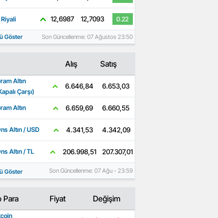
12,6987
12,7093
Riyali
0.22
ü Göster
Son Güncellenme: 07 Ağustos 23:50
Alış
Satış
ram Altın
6.653,03
6.646,84
Kapalı Çarşı)
6.660,55
6.659,69
ram Altın
4.342,09
4.341,53
ns Altın / USD
207.307,01
206.998,51
ns Altın / TL
Son Güncellenme: 07 Ağu - 23:59
ü Göster
o Para
Fiyat
Değişim
tcoin