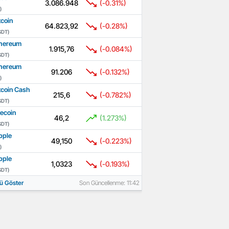
3.086.948
(-0.31%)
)
tcoin
64.823,92
(-0.28%)
SDT)
hereum
1.915,76
(-0.084%)
SDT)
hereum
91.206
(-0.132%)
)
tcoin Cash
215,6
(-0.782%)
SDT)
tecoin
46,2
(1.273%)
SDT)
pple
49,150
(-0.223%)
)
pple
1,0323
(-0.193%)
SDT)
ü Göster
Son Güncellenme: 11:42