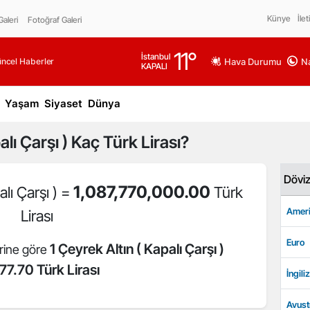
Künye
İlet
aleri
Fotoğraf Galeri
11
°
İstanbul
üncel Haberler
Hava Durumu
Na
KAPALI
Yaşam
Siyaset
Dünya
lı Çarşı )
Kaç Türk Lirası?
Dövi
1,087,770,000.00
lı Çarşı ) =
Türk
Ameri
Lirası
Euro
1 Çeyrek Altın ( Kapalı Çarşı )
erine göre
77.70 Türk Lirası
İngiliz
Avust