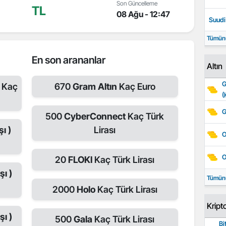
Son Güncelleme
TL
08 Ağu - 12:47
Suudi 
Tümün
En son arananlar
Altın
G
Kaç
670
Gram Altın
Kaç Euro
(
G
500
CyberConnect
Kaç Türk
ı )
Lirası
O
O
20
FLOKI
Kaç Türk Lirası
şı )
Tümün
2000
Holo
Kaç Türk Lirası
Kript
şı )
500
Gala
Kaç Türk Lirası
Bi