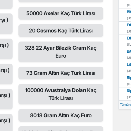
(TL
Bi
50000
Axelar
Kaç Türk Lirası
(U
şı )
Et
20
Cosmos
Kaç Türk Lirası
(U
Et
şı )
(TL
328
22 Ayar Bilezik Gram
Kaç
Bi
Euro
(U
Li
rşı )
(U
73
Gram Altın
Kaç Türk Lirası
Ri
(TL
100000
Avustralya Doları
Kaç
Ri
rşı )
Türk Lirası
(U
Tümün
80.18
Gram Altın
Kaç Euro
rşı )