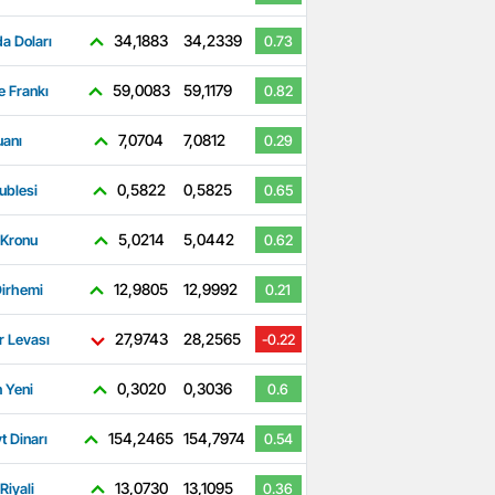
34,1883
34,2339
a Doları
0.73
59,0083
59,1179
e Frankı
0.82
7,0704
7,0812
uanı
0.29
0,5822
0,5825
ublesi
0.65
5,0214
5,0442
 Kronu
0.62
12,9805
12,9992
irhemi
0.21
27,9743
28,2565
r Levası
-0.22
0,3020
0,3036
 Yeni
0.6
154,2465
154,7974
t Dinarı
0.54
13,0730
13,1095
Riyali
0.36