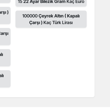
15
22 Ayar Bilezik Gram
Kaç Euro
rşı )
100000
Çeyrek Altın ( Kapalı
Çarşı )
Kaç Türk Lirası
Çarşı
lı
lı