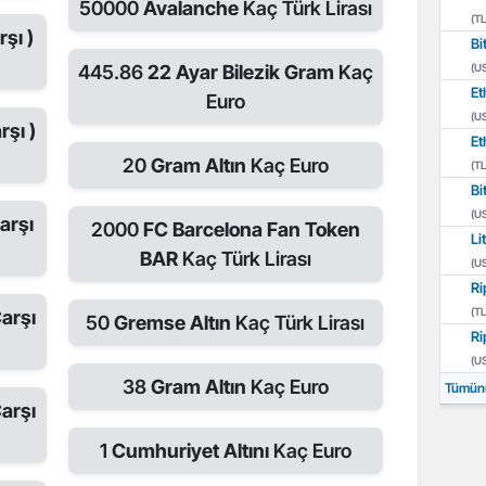
50000
Avalanche
Kaç Türk Lirası
(TL
şı )
Bi
445.86
22 Ayar Bilezik Gram
Kaç
(U
Et
Euro
(U
rşı )
Et
20
Gram Altın
Kaç Euro
(TL
Bi
(U
arşı
2000
FC Barcelona Fan Token
Li
BAR
Kaç Türk Lirası
(U
Ri
(TL
Çarşı
50
Gremse Altın
Kaç Türk Lirası
Ri
(U
38
Gram Altın
Kaç Euro
Tümün
Çarşı
1
Cumhuriyet Altını
Kaç Euro