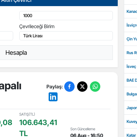
Kanad
İsviçr
Çevrileceği Birim
Çin Y
Hesapla
Rus R
İsveç
BAE D
apalı
Paylaş:
Bulga
Japon
SATIŞ(TL)
0,08
106.643,41
Kuvey
Son Güncelleme
TL
06 Aug - 16:50
Katar 