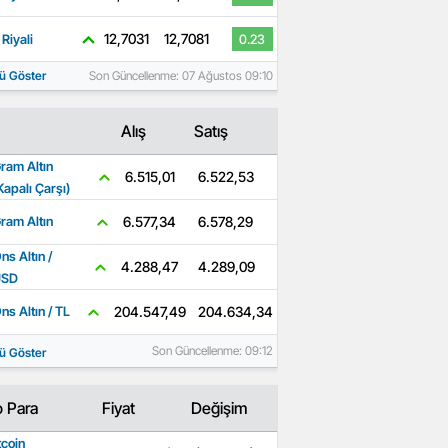
12,7031
12,7081
Riyali
0.23
ü Göster
Son Güncellenme: 07 Ağustos 09:10
Alış
Satış
ram Altın
6.522,53
6.515,01
Kapalı Çarşı)
6.578,29
6.577,34
ram Altın
ns Altın /
4.289,09
4.288,47
USD
204.634,34
204.547,49
ns Altın / TL
Son Güncellenme: 09:12
ü Göster
o Para
Fiyat
Değişim
tcoin