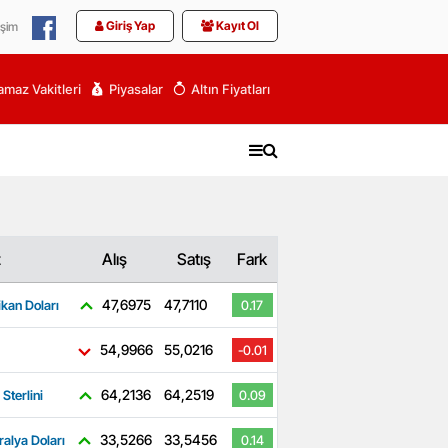
Giriş Yap
Kayıt Ol
işim
maz Vakitleri
Piyasalar
Altın Fiyatları
z
Alış
Satış
Fark
47,6975
47,7110
kan Doları
0.17
54,9966
55,0216
-0.01
64,2136
64,2519
 Sterlini
0.09
33,5266
33,5456
ralya Doları
0.14