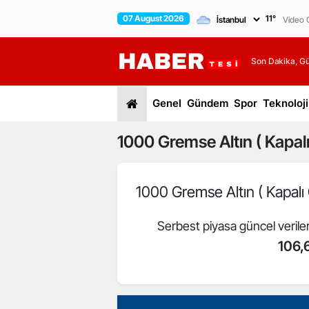
07 August 2026
11
°
Video G
Son Dakika, G
Genel
Gündem
Spor
Teknoloji
1000
Gremse Altın ( Kapalı
1000 Gremse Altın ( Kapalı 
Serbest piyasa güncel verile
106,6