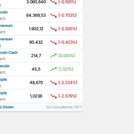
3.060.640
(-0.591%)
)
tcoin
64.369,53
(-0.703%)
SDT)
hereum
1.902,12
(-0.505%)
SDT)
hereum
90.432
(-0.403%)
)
tcoin Cash
214,7
(0.093%)
SDT)
tecoin
45,5
(1.021%)
SDT)
pple
48,670
(-2.524%)
)
pple
1,0238
(-2.579%)
SDT)
ü Göster
Son Güncellenme: 09:11