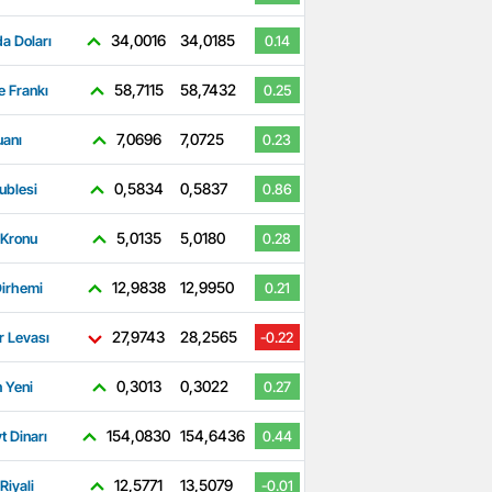
34,0016
34,0185
a Doları
0.14
58,7115
58,7432
e Frankı
0.25
7,0696
7,0725
uanı
0.23
0,5834
0,5837
ublesi
0.86
5,0135
5,0180
 Kronu
0.28
12,9838
12,9950
irhemi
0.21
27,9743
28,2565
r Levası
-0.22
0,3013
0,3022
 Yeni
0.27
154,0830
154,6436
t Dinarı
0.44
12,5771
13,5079
Riyali
-0.01