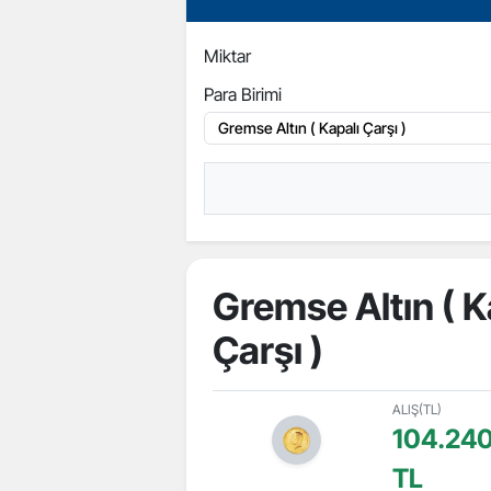
Miktar
Para Birimi
Gremse Altın ( K
Çarşı )
ALIŞ(TL)
104.24
TL