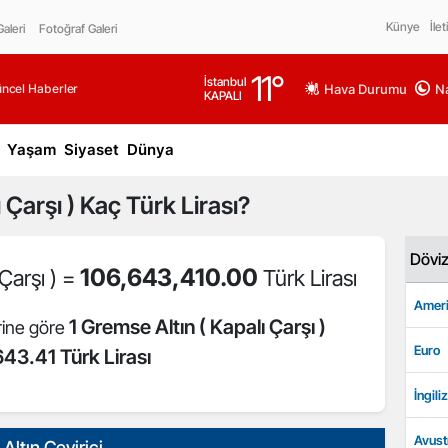
Künye
İlet
aleri
Fotoğraf Galeri
11
°
İstanbul
üncel Haberler
Hava Durumu
Na
KAPALI
Yaşam
Siyaset
Dünya
 Çarşı )
Kaç Türk Lirası?
Dövi
106,643,410.00
Çarşı ) =
Türk Lirası
Ameri
1 Gremse Altın ( Kapalı Çarşı )
rine göre
Euro
43.41 Türk Lirası
İngiliz
Avust
Altın Çevirici