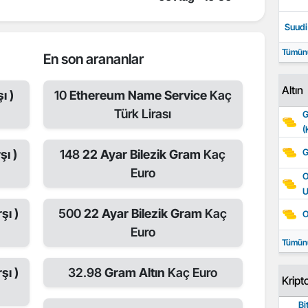
Suudi 
Tümün
En son arananlar
Altın
ı )
10
Ethereum Name Service
Kaç
Türk Lirası
G
(
G
şı )
148
22 Ayar Bilezik Gram
Kaç
Euro
O
şı )
500
22 Ayar Bilezik Gram
Kaç
O
Euro
Tümün
şı )
32.98
Gram Altın
Kaç Euro
Kript
Bi