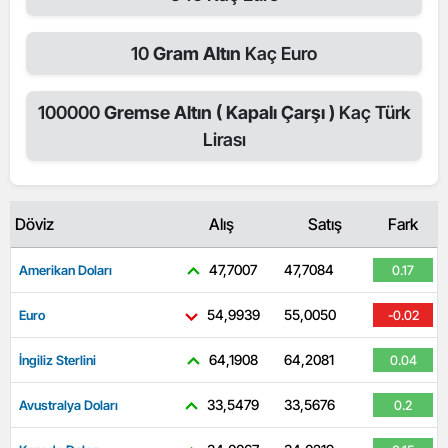
10
Gram Altın
Kaç Euro
100000
Gremse Altın ( Kapalı Çarşı )
Kaç Türk
Lirası
Döviz
Alış
Satış
Fark
47,7007
47,7084
Amerikan Doları
0.17
54,9939
55,0050
Euro
-0.02
64,1908
64,2081
İngiliz Sterlini
0.04
33,5479
33,5676
Avustralya Doları
0.2