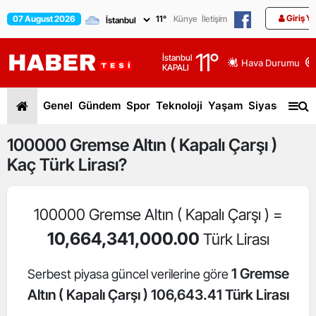
Giriş Y
07 August 2026
11
°
Künye
İletişim
11
°
İstanbul
Hava Durumu
KAPALI
Genel
Gündem
Spor
Teknoloji
Yaşam
Siyaset
Dün
100000
Gremse Altın ( Kapalı Çarşı )
Kaç Türk Lirası?
100000 Gremse Altın ( Kapalı Çarşı ) =
10,664,341,000.00
Türk Lirası
1 Gremse
Serbest piyasa güncel verilerine göre
Altın ( Kapalı Çarşı ) 106,643.41 Türk Lirası