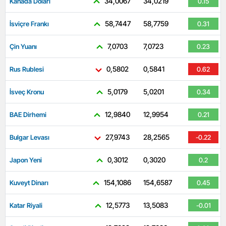
34,0067
34,0219
Kanada Doları
0.15
58,7447
58,7759
İsviçre Frankı
0.31
7,0703
7,0723
Çin Yuanı
0.23
0,5802
0,5841
Rus Rublesi
0.62
5,0179
5,0201
İsveç Kronu
0.34
12,9840
12,9954
BAE Dirhemi
0.21
27,9743
28,2565
Bulgar Levası
-0.22
0,3012
0,3020
Japon Yeni
0.2
154,1086
154,6587
Kuveyt Dinarı
0.45
12,5773
13,5083
Katar Riyali
-0.01