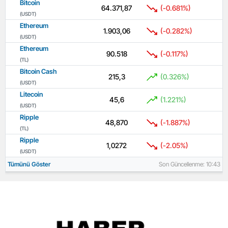
Bitcoin
64.371,87
(-0.681%)
(USDT)
Ethereum
1.903,06
(-0.282%)
(USDT)
Ethereum
90.518
(-0.117%)
(TL)
Bitcoin Cash
215,3
(0.326%)
(USDT)
Litecoin
45,6
(1.221%)
(USDT)
Ripple
48,870
(-1.887%)
(TL)
Ripple
1,0272
(-2.05%)
(USDT)
Tümünü Göster
Son Güncellenme: 10:43