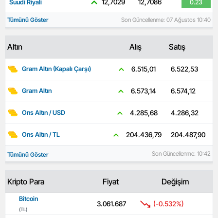
12,7029
12,7086
Suudi Riyali
0.23
Tümünü Göster
Son Güncellenme: 07 Ağustos 10:40
Altın
Alış
Satış
6.522,53
6.515,01
Gram Altın (Kapalı Çarşı)
6.574,12
6.573,14
Gram Altın
4.286,32
4.285,68
Ons Altın / USD
204.487,90
204.436,79
Ons Altın / TL
Son Güncellenme: 10:42
Tümünü Göster
Kripto Para
Fiyat
Değişim
Bitcoin
3.061.687
(-0.532%)
(TL)