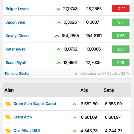
27,9743
28,2565
Bulgar Levası
-0.22
0,3026
0,3037
Japon Yeni
0.7
154,2865
154,8191
Kuveyt Dinarı
0.56
13,0762
13,0986
Katar Riyali
0.33
12,6961
12,7009
Suudi Riyali
0.18
Tümünü Göster
Son Güncellenme: 07 Ağustos 22:10
Altın
Alış
Satış
6.658,99
6.652,80
Gram Altın (Kapalı Çarşı)
6.661,97
6.661,09
Gram Altın
4.344,31
4.343,73
Ons Altın / USD