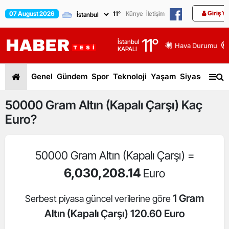
Giriş Y
07 August 2026
11
°
Künye
İletişim
11
°
İstanbul
Hava Durumu
KAPALI
Genel
Gündem
Spor
Teknoloji
Yaşam
Siyaset
Dün
50000
Gram Altın (Kapalı Çarşı)
Kaç
Euro?
50000 Gram Altın (Kapalı Çarşı) =
6,030,208.14
Euro
1 Gram
Serbest piyasa güncel verilerine göre
Altın (Kapalı Çarşı) 120.60 Euro