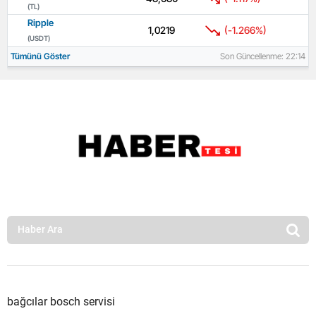
(TL)
Ripple
1,0219
(-1.266%)
(USDT)
Tümünü Göster
Son Güncellenme: 22:14
bağcılar bosch servisi