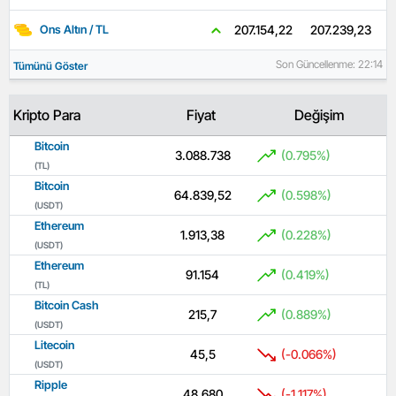
207.239,23
207.154,22
Ons Altın / TL
Son Güncellenme: 22:14
Tümünü Göster
Kripto Para
Fiyat
Değişim
Bitcoin
3.088.738
(0.795%)
(TL)
Bitcoin
64.839,52
(0.598%)
(USDT)
Ethereum
1.913,38
(0.228%)
(USDT)
Ethereum
91.154
(0.419%)
(TL)
Bitcoin Cash
215,7
(0.889%)
(USDT)
Litecoin
45,5
(-0.066%)
(USDT)
Ripple
48,680
(-1.117%)