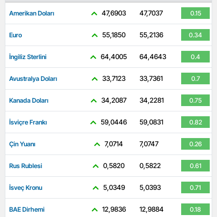
47,6903
47,7037
Amerikan Doları
0.15
55,1850
55,2136
Euro
0.34
64,4005
64,4643
İngiliz Sterlini
0.4
33,7123
33,7361
Avustralya Doları
0.7
34,2087
34,2281
Kanada Doları
0.75
59,0446
59,0831
İsviçre Frankı
0.82
7,0714
7,0747
Çin Yuanı
0.26
0,5820
0,5822
Rus Rublesi
0.61
5,0349
5,0393
İsveç Kronu
0.71
12,9836
12,9884
BAE Dirhemi
0.18