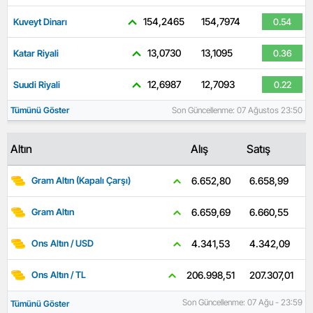
154,2465
154,7974
Kuveyt Dinarı
0.54
13,0730
13,1095
Katar Riyali
0.36
12,6987
12,7093
Suudi Riyali
0.22
Tümünü Göster
Son Güncellenme: 07 Ağustos 23:50
Altın
Alış
Satış
6.658,99
6.652,80
Gram Altın (Kapalı Çarşı)
6.660,55
6.659,69
Gram Altın
4.342,09
4.341,53
Ons Altın / USD
207.307,01
206.998,51
Ons Altın / TL
Son Güncellenme: 07 Ağu - 23:59
Tümünü Göster