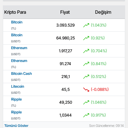
Kripto Para
Fiyat
Değişim
Bitcoin
3.093.529
(1.043%)
(TL)
Bitcoin
64.980,25
(0.92%)
(USDT)
Ethereum
1.917,27
(0.704%)
(USDT)
Ethereum
91.274
(0.841%)
(TL)
Bitcoin Cash
216,1
(0.512%)
(USDT)
Litecoin
45,5
(-0.088%)
(USDT)
Ripple
49,250
(1.046%)
(TL)
Ripple
1,0344
(0.917%)
(USDT)
Tümünü Göster
Son Güncellenme: 09:14