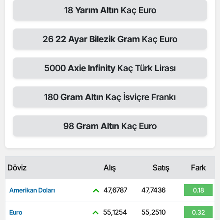
18
Yarım Altın
Kaç Euro
26
22 Ayar Bilezik Gram
Kaç Euro
5000
Axie Infinity
Kaç Türk Lirası
180
Gram Altın
Kaç İsviçre Frankı
98
Gram Altın
Kaç Euro
Döviz
Alış
Satış
Fark
47,6787
47,7436
Amerikan Doları
0.18
55,1254
55,2510
Euro
0.32