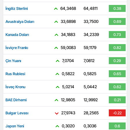
64,3468
64,4811
İngiliz Sterlini
0.38
33,6898
33,7500
Avustralya Doları
0.69
34,1883
34,2339
Kanada Doları
0.73
59,0083
59,1179
İsviçre Frankı
0.82
7,0704
7,0812
Çin Yuanı
0.29
0,5822
0,5825
Rus Rublesi
0.65
5,0214
5,0442
İsveç Kronu
0.62
12,9805
12,9992
BAE Dirhemi
0.21
27,9743
28,2565
Bulgar Levası
-0.22
0,3020
0,3036
Japon Yeni
0.6