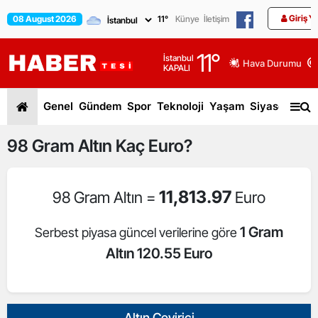
Giriş Y
08 August 2026
11
°
Künye
İletişim
11
°
İstanbul
Hava Durumu
KAPALI
Genel
Gündem
Spor
Teknoloji
Yaşam
Siyaset
Dün
98
Gram Altın
Kaç Euro?
11,813.97
98 Gram Altın =
Euro
1 Gram
Serbest piyasa güncel verilerine göre
Altın 120.55 Euro
Altın Çevirici