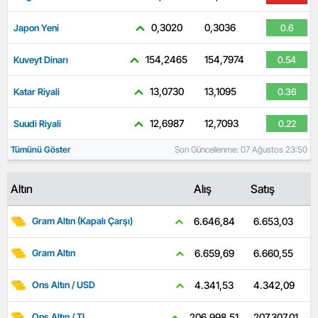
0,3020
0,3036
Japon Yeni
0.6
154,2465
154,7974
Kuveyt Dinarı
0.54
13,0730
13,1095
Katar Riyali
0.36
12,6987
12,7093
Suudi Riyali
0.22
Tümünü Göster
Son Güncellenme: 07 Ağustos 23:50
Altın
Alış
Satış
6.653,03
6.646,84
Gram Altın (Kapalı Çarşı)
6.660,55
6.659,69
Gram Altın
4.342,09
4.341,53
Ons Altın / USD
207.307,01
206.998,51
Ons Altın / TL