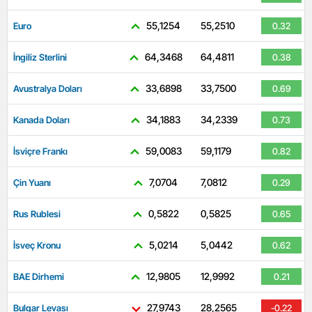
55,1254
55,2510
Euro
0.32
64,3468
64,4811
İngiliz Sterlini
0.38
33,6898
33,7500
Avustralya Doları
0.69
34,1883
34,2339
Kanada Doları
0.73
59,0083
59,1179
İsviçre Frankı
0.82
7,0704
7,0812
Çin Yuanı
0.29
0,5822
0,5825
Rus Rublesi
0.65
5,0214
5,0442
İsveç Kronu
0.62
12,9805
12,9992
BAE Dirhemi
0.21
27,9743
28,2565
Bulgar Levası
-0.22