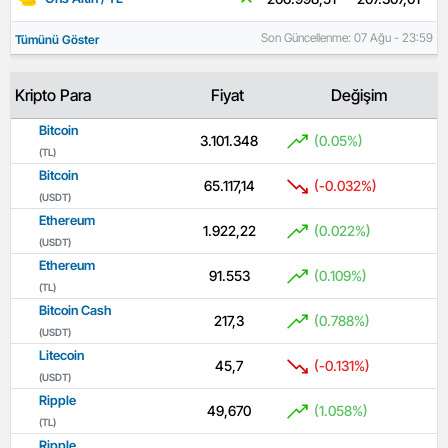
Son Güncellenme: 07 Ağu - 23:59
Tümünü Göster
Kripto Para
Fiyat
Değişim
Bitcoin
3.101.348
(0.05%)
(TL)
Bitcoin
65.117,14
(-0.032%)
(USDT)
Ethereum
1.922,22
(0.022%)
(USDT)
Ethereum
91.553
(0.109%)
(TL)
Bitcoin Cash
217,3
(0.788%)
(USDT)
Litecoin
45,7
(-0.131%)
(USDT)
Ripple
49,670
(1.058%)
(TL)
Ripple