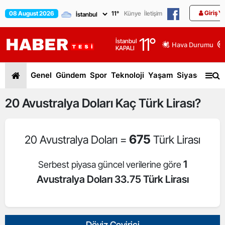
Giriş Y
08 August 2026
11
°
Künye
İletişim
11
°
İstanbul
Hava Durumu
KAPALI
Genel
Gündem
Spor
Teknoloji
Yaşam
Siyaset
Dün
20
Avustralya Doları
Kaç Türk Lirası?
675
20 Avustralya Doları =
Türk Lirası
1
Serbest piyasa güncel verilerine göre
Avustralya Doları 33.75 Türk Lirası
Döviz Çevirici