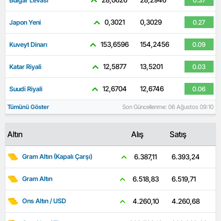
0,3021
0,3029
Japon Yeni
0.27
153,6596
154,2456
Kuveyt Dinarı
0.09
12,5877
13,5201
Katar Riyali
0.03
12,6704
12,6746
Suudi Riyali
0.06
Tümünü Göster
Son Güncellenme: 06 Ağustos 09:10
Altın
Alış
Satış
6.393,24
6.387,11
Gram Altın (Kapalı Çarşı)
6.519,71
6.518,83
Gram Altın
4.260,68
4.260,10
Ons Altın / USD