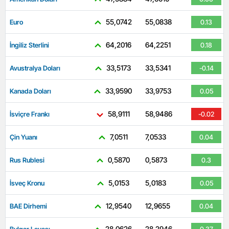
55,0742
55,0838
Euro
0.13
64,2016
64,2251
İngiliz Sterlini
0.18
33,5173
33,5341
Avustralya Doları
-0.14
33,9590
33,9753
Kanada Doları
0.05
58,9111
58,9486
İsviçre Frankı
-0.02
7,0511
7,0533
Çin Yuanı
0.04
0,5870
0,5873
Rus Rublesi
0.3
5,0153
5,0183
İsveç Kronu
0.05
12,9540
12,9655
BAE Dirhemi
0.04
28,0626
28,2946
Bulgar Levası
0.37