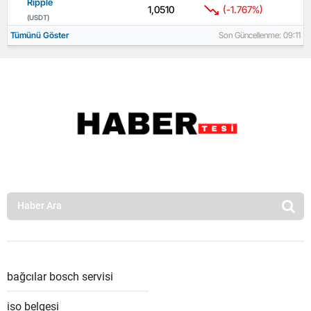
Ripple
1,0510
(-1.767%)
(USDT)
Tümünü Göster
Son Güncellenme: 09:11
bağcılar bosch servisi
iso belgesi