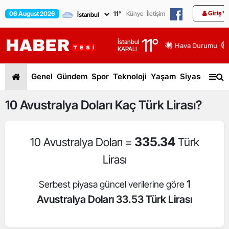
Giriş Y
06 August 2026
11
°
Künye
İletişim
11
°
İstanbul
Hava Durumu
KAPALI
Genel
Gündem
Spor
Teknoloji
Yaşam
Siyaset
Dün
10
Avustralya Doları
Kaç Türk Lirası?
335.34
10 Avustralya Doları =
Türk
Lirası
1
Serbest piyasa güncel verilerine göre
Avustralya Doları 33.53 Türk Lirası