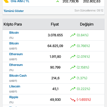
202.802,63
202.739,16
Ons Altın / TL
Son Güncellenme: 09:12
Tümünü Göster
Kripto Para
Fiyat
Değişim
Bitcoin
3.078.655
(0.84%)
(TL)
Bitcoin
64.825,09
(0.766%)
(USDT)
Ethereum
1.911,80
(2.074%)
(USDT)
Ethereum
90.799
(2.158%)
(TL)
Bitcoin Cash
214,6
(1.37%)
(USDT)
Litecoin
45,1
(0.222%)
(USDT)
Ripple
49,930
(-1.655%)
(TL)