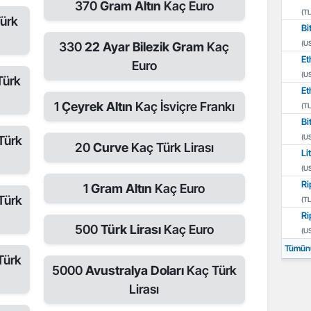
370
Gram Altın
Kaç Euro
(TL
ürk
Bi
(U
330
22 Ayar Bilezik Gram
Kaç
Et
Euro
(U
Türk
Et
1
Çeyrek Altın
Kaç İsviçre Frankı
(TL
Bi
(U
Türk
20
Curve
Kaç Türk Lirası
Li
(U
Ri
1
Gram Altın
Kaç Euro
Türk
(TL
Ri
500
Türk Lirası
Kaç Euro
(U
Tümün
Türk
5000
Avustralya Doları
Kaç Türk
Lirası