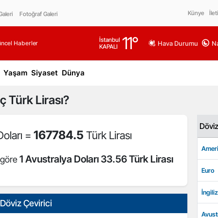
Künye
İlet
aleri
Fotoğraf Galeri
11
°
İstanbul
üncel Haberler
Hava Durumu
Na
KAPALI
Yaşam
Siyaset
Dünya
 Türk Lirası?
Dövi
167784.5
Doları =
Türk Lirası
Ameri
1 Avustralya Doları 33.56 Türk Lirası
e göre
Euro
İngiliz
Döviz Çevirici
Avust