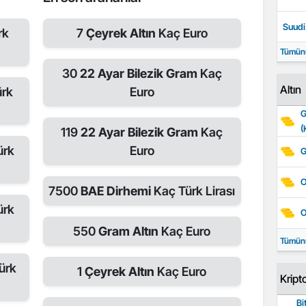
Suudi 
rk
7
Çeyrek Altın
Kaç Euro
Tümün
30
22 Ayar Bilezik Gram
Kaç
Altın
rk
Euro
G
(
119
22 Ayar Bilezik Gram
Kaç
ürk
Euro
G
O
7500
BAE Dirhemi
Kaç Türk Lirası
ürk
O
550
Gram Altın
Kaç Euro
Tümün
ürk
1
Çeyrek Altın
Kaç Euro
Kript
Bi