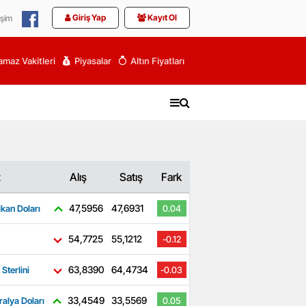
Giriş Yap
Kayıt Ol
işim
maz Vakitleri
Piyasalar
Altın Fiyatları
z
Alış
Satış
Fark
47,5956
47,6931
kan Doları
0.04
54,7725
55,1212
-0.12
63,8390
64,4734
 Sterlini
-0.03
33,4549
33,5569
ralya Doları
0.05