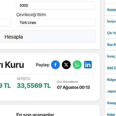
Kanad
Çevrileceği Birim
İsviçr
Çin Y
Hesapla
Rus R
İsveç
ı Kuru
Paylaş:
BAE D
SATIŞ(TL)
Bulga
Son Güncelleme
9 TL
33,5569 TL
07 Ağustos 00:13
Japon
Kuvey
En son arananlar
Katar 