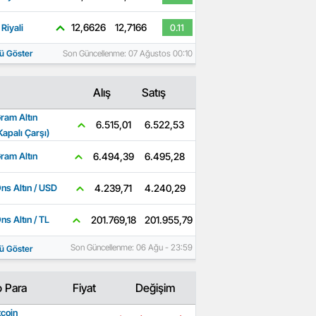
12,6626
12,7166
Riyali
0.11
ü Göster
Son Güncellenme: 07 Ağustos 00:10
Alış
Satış
ram Altın
6.522,53
6.515,01
Kapalı Çarşı)
6.495,28
6.494,39
ram Altın
4.240,29
4.239,71
ns Altın / USD
201.955,79
201.769,18
ns Altın / TL
Son Güncellenme: 06 Ağu - 23:59
ü Göster
o Para
Fiyat
Değişim
tcoin