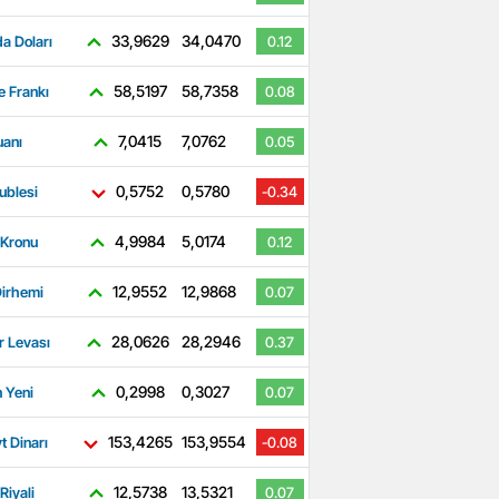
33,9629
34,0470
a Doları
0.12
58,5197
58,7358
e Frankı
0.08
7,0415
7,0762
uanı
0.05
0,5752
0,5780
ublesi
-0.34
4,9984
5,0174
 Kronu
0.12
12,9552
12,9868
irhemi
0.07
28,0626
28,2946
r Levası
0.37
0,2998
0,3027
 Yeni
0.07
153,4265
153,9554
t Dinarı
-0.08
12,5738
13,5321
Riyali
0.07