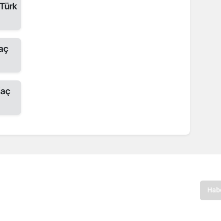
Türk
aç
aç