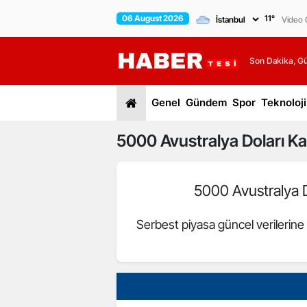
06 August 2026
11
°
Video G
Son Dakika, G
Genel
Gündem
Spor
Teknoloji
5000
Avustralya Doları
Kaç
5000 Avustralya 
Serbest piyasa güncel verilerin