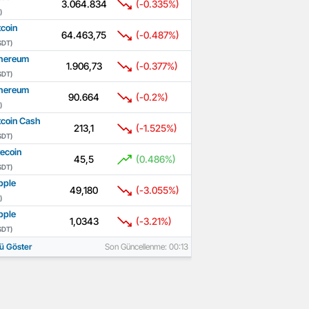
3.064.834
(-0.335%)
)
tcoin
64.463,75
(-0.487%)
SDT)
hereum
1.906,73
(-0.377%)
SDT)
hereum
90.664
(-0.2%)
)
tcoin Cash
213,1
(-1.525%)
SDT)
tecoin
45,5
(0.486%)
SDT)
pple
49,180
(-3.055%)
)
pple
1,0343
(-3.21%)
SDT)
ü Göster
Son Güncellenme: 00:13