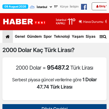
Giriş Y
09 August 2026
11
°
Künye
İletişim
11
°
İstanbul
Hava Durumu
KAPALI
Genel
Gündem
Spor
Teknoloji
Yaşam
Siyaset
Dün
2000
Dolar
Kaç Türk Lirası?
95487.2
2000 Dolar =
Türk Lirası
1 Dolar
Serbest piyasa güncel verilerine göre
47.74 Türk Lirası
Döviz Çevirici