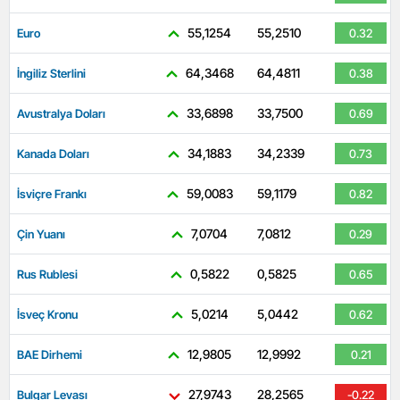
55,1254
55,2510
Euro
0.32
64,3468
64,4811
İngiliz Sterlini
0.38
33,6898
33,7500
Avustralya Doları
0.69
34,1883
34,2339
Kanada Doları
0.73
59,0083
59,1179
İsviçre Frankı
0.82
7,0704
7,0812
Çin Yuanı
0.29
0,5822
0,5825
Rus Rublesi
0.65
5,0214
5,0442
İsveç Kronu
0.62
12,9805
12,9992
BAE Dirhemi
0.21
27,9743
28,2565
Bulgar Levası
-0.22