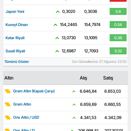
0,3020
0,3036
Japon Yeni
0.6
154,2465
154,7974
Kuveyt Dinarı
0.54
13,0730
13,1095
Katar Riyali
0.36
12,6987
12,7093
Suudi Riyali
0.22
Tümünü Göster
Son Güncellenme: 07 Ağustos 23:50
Altın
Alış
Satış
6.653,03
6.646,84
Gram Altın (Kapalı Çarşı)
6.660,55
6.659,69
Gram Altın
4.342,09
4.341,53
Ons Altın / USD
207.307,01
206.998,51
Ons Altın / TL