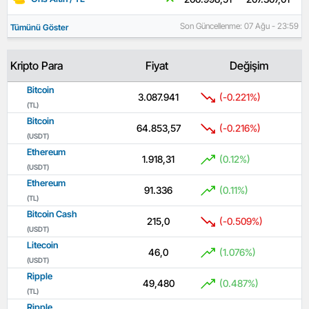
Son Güncellenme: 07 Ağu - 23:59
Tümünü Göster
Kripto Para
Fiyat
Değişim
Bitcoin
3.087.941
(-0.221%)
(TL)
Bitcoin
64.853,57
(-0.216%)
(USDT)
Ethereum
1.918,31
(0.12%)
(USDT)
Ethereum
91.336
(0.11%)
(TL)
Bitcoin Cash
215,0
(-0.509%)
(USDT)
Litecoin
46,0
(1.076%)
(USDT)
Ripple
49,480
(0.487%)
(TL)
Ripple