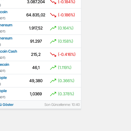
3.087.204
(-0.184%)
)
tcoin
64.835,02
(-0.186%)
SDT)
hereum
1.917,52
(0.164%)
SDT)
hereum
91.297
(0.158%)
)
tcoin Cash
215,2
(-0.416%)
SDT)
tecoin
46,1
(1.119%)
SDT)
pple
49,380
(0.366%)
)
pple
1,0369
(0.378%)
SDT)
ü Göster
Son Güncellenme: 10:40