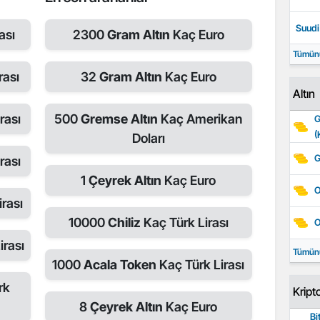
Suudi 
ası
2300
Gram Altın
Kaç Euro
Tümün
rası
32
Gram Altın
Kaç Euro
Altın
rası
500
Gremse Altın
Kaç Amerikan
G
(
Doları
G
rası
1
Çeyrek Altın
Kaç Euro
O
rası
10000
Chiliz
Kaç Türk Lirası
O
irası
Tümün
1000
Acala Token
Kaç Türk Lirası
rk
Kript
8
Çeyrek Altın
Kaç Euro
Bi