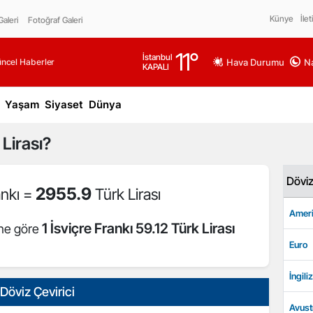
Künye
İlet
aleri
Fotoğraf Galeri
11
°
İstanbul
üncel Haberler
Hava Durumu
Na
KAPALI
Yaşam
Siyaset
Dünya
Lirası?
Dövi
2955.9
ankı =
Türk Lirası
Ameri
1 İsviçre Frankı 59.12 Türk Lirası
ine göre
Euro
İngiliz
Döviz Çevirici
Avust