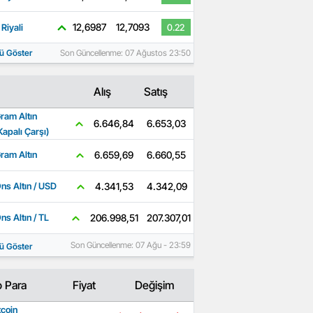
12,6987
12,7093
Riyali
0.22
ü Göster
Son Güncellenme: 07 Ağustos 23:50
Alış
Satış
ram Altın
6.653,03
6.646,84
Kapalı Çarşı)
6.660,55
6.659,69
ram Altın
4.342,09
4.341,53
ns Altın / USD
207.307,01
206.998,51
ns Altın / TL
Son Güncellenme: 07 Ağu - 23:59
ü Göster
o Para
Fiyat
Değişim
tcoin