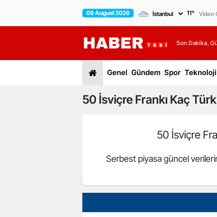
09 August 2026
11
°
Video G
Son Dakika, G
Genel
Gündem
Spor
Teknoloji
50
İsviçre Frankı
Kaç Türk 
50 İsviçre Fr
Serbest piyasa güncel veriler