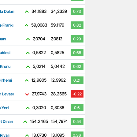
34,1883
34,2339
a Doları
0.73
59,0083
59,1179
e Frankı
0.82
7,0704
7,0812
uanı
0.29
0,5822
0,5825
ublesi
0.65
5,0214
5,0442
 Kronu
0.62
12,9805
12,9992
irhemi
0.21
27,9743
28,2565
r Levası
-0.22
0,3020
0,3036
 Yeni
0.6
154,2465
154,7974
t Dinarı
0.54
13,0730
13,1095
Riyali
0.36