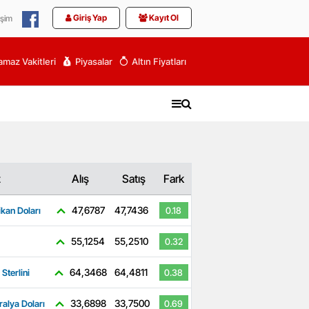
Giriş Yap
Kayıt Ol
işim
maz Vakitleri
Piyasalar
Altın Fiyatları
z
Alış
Satış
Fark
47,6787
47,7436
kan Doları
0.18
55,1254
55,2510
0.32
64,3468
64,4811
 Sterlini
0.38
33,6898
33,7500
ralya Doları
0.69