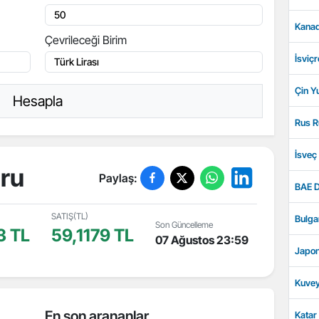
Kanad
Çevrileceği Birim
İsviçr
Çin Y
Hesapla
Rus R
İsveç
uru
Paylaş:
BAE D
SATIŞ(TL)
Bulga
Son Güncelleme
3 TL
59,1179 TL
07 Ağustos 23:59
Japon
Kuvey
En son arananlar
Katar 