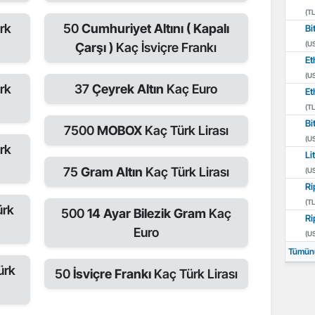
(TL
rk
50
Cumhuriyet Altını ( Kapalı
Bi
(U
Çarşı )
Kaç İsviçre Frankı
Et
(U
rk
37
Çeyrek Altın
Kaç Euro
Et
(TL
Bi
7500
MOBOX
Kaç Türk Lirası
(U
rk
Li
75
Gram Altın
Kaç Türk Lirası
(U
Ri
(TL
ürk
500
14 Ayar Bilezik Gram
Kaç
Ri
Euro
(U
Tümün
ürk
50
İsviçre Frankı
Kaç Türk Lirası