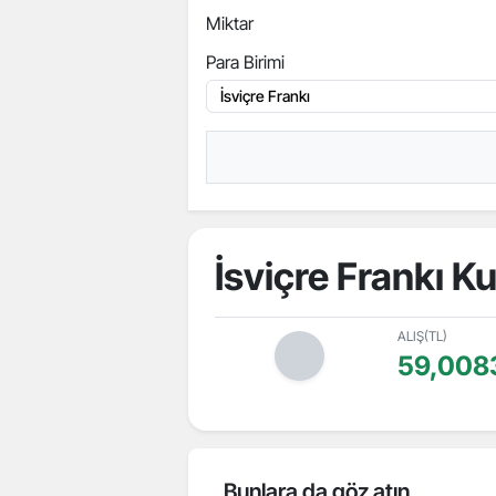
Miktar
Para Birimi
İsviçre Frankı K
ALIŞ(TL)
59,008
Bunlara da göz atın