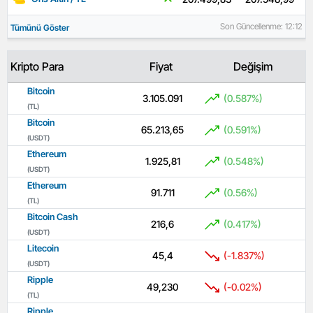
Son Güncellenme: 12:12
Tümünü Göster
Kripto Para
Fiyat
Değişim
Bitcoin
3.105.091
(0.587%)
(TL)
Bitcoin
65.213,65
(0.591%)
(USDT)
Ethereum
1.925,81
(0.548%)
(USDT)
Ethereum
91.711
(0.56%)
(TL)
Bitcoin Cash
216,6
(0.417%)
(USDT)
Litecoin
45,4
(-1.837%)
(USDT)
Ripple
49,230
(-0.02%)
(TL)
Ripple