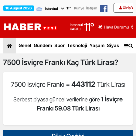
Giriş Ya
10 August 2026
11
°
Künye
İletişim
11
°
İstanbul
Hava Durumu
KAPALI
Genel
Gündem
Spor
Teknoloji
Yaşam
Siyaset
Dün
7500
İsviçre Frankı
Kaç Türk Lirası?
443112
7500 İsviçre Frankı =
Türk Lirası
1 İsviçre
Serbest piyasa güncel verilerine göre
Frankı 59.08 Türk Lirası
Döviz Çevirici