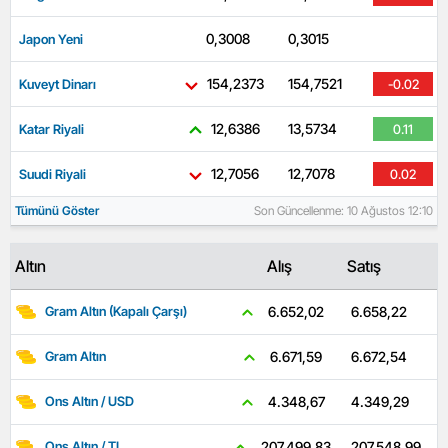
0,3008
0,3015
Japon Yeni
-0.56
154,2373
154,7521
Kuveyt Dinarı
-0.02
12,6386
13,5734
Katar Riyali
0.11
12,7056
12,7078
Suudi Riyali
0.02
Tümünü Göster
Son Güncellenme: 10 Ağustos 12:10
Altın
Alış
Satış
6.658,22
6.652,02
Gram Altın (Kapalı Çarşı)
6.672,54
6.671,59
Gram Altın
4.349,29
4.348,67
Ons Altın / USD
207.548,99
207.499,83
Ons Altın / TL