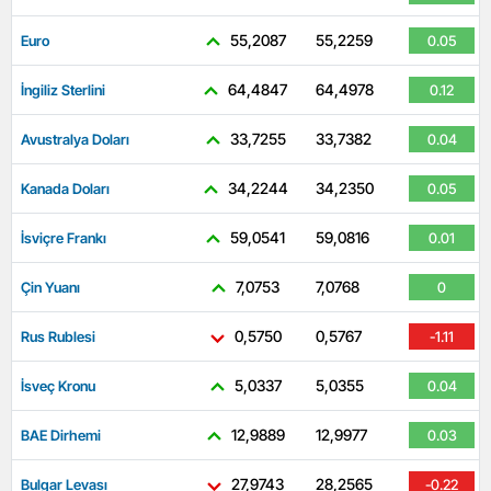
55,2087
55,2259
Euro
0.05
64,4847
64,4978
İngiliz Sterlini
0.12
33,7255
33,7382
Avustralya Doları
0.04
34,2244
34,2350
Kanada Doları
0.05
59,0541
59,0816
İsviçre Frankı
0.01
7,0753
7,0768
Çin Yuanı
0
0,5750
0,5767
Rus Rublesi
-1.11
5,0337
5,0355
İsveç Kronu
0.04
12,9889
12,9977
BAE Dirhemi
0.03
27,9743
28,2565
Bulgar Levası
-0.22