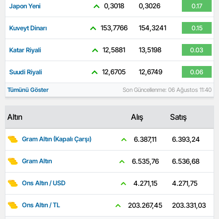
0,3018
0,3026
Japon Yeni
0.17
153,7766
154,3241
Kuveyt Dinarı
0.15
12,5881
13,5198
Katar Riyali
0.03
12,6705
12,6749
Suudi Riyali
0.06
Tümünü Göster
Son Güncellenme: 06 Ağustos 11:40
Altın
Alış
Satış
6.393,24
6.387,11
Gram Altın (Kapalı Çarşı)
6.536,68
6.535,76
Gram Altın
4.271,75
4.271,15
Ons Altın / USD
203.331,03
203.267,45
Ons Altın / TL