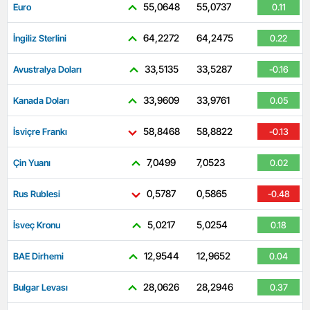
55,0648
55,0737
Euro
0.11
64,2272
64,2475
İngiliz Sterlini
0.22
33,5135
33,5287
Avustralya Doları
-0.16
33,9609
33,9761
Kanada Doları
0.05
58,8468
58,8822
İsviçre Frankı
-0.13
7,0499
7,0523
Çin Yuanı
0.02
0,5787
0,5865
Rus Rublesi
-0.48
5,0217
5,0254
İsveç Kronu
0.18
12,9544
12,9652
BAE Dirhemi
0.04
28,0626
28,2946
Bulgar Levası
0.37