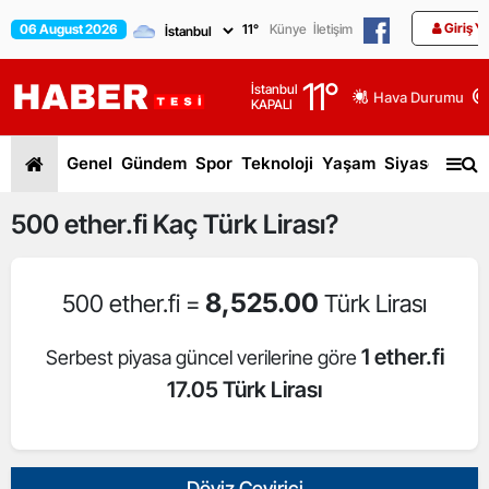
Giriş Y
06 August 2026
11
°
Künye
İletişim
11
°
İstanbul
Hava Durumu
KAPALI
Genel
Gündem
Spor
Teknoloji
Yaşam
Siyaset
Dün
500
ether.fi
Kaç Türk Lirası?
8,525.00
500 ether.fi =
Türk Lirası
1 ether.fi
Serbest piyasa güncel verilerine göre
17.05 Türk Lirası
Döviz Çevirici