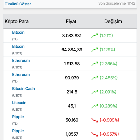
Son Güncellenme: 11:42
Tümünü Göster
Kripto Para
Fiyat
Değişim
Bitcoin
3.083.831
(1.21%)
(TL)
Bitcoin
64.884,39
(1.129%)
(USDT)
Ethereum
1.913,58
(2.366%)
(USDT)
Ethereum
90.939
(2.455%)
(TL)
Bitcoin Cash
214,8
(2.091%)
(USDT)
Litecoin
45,1
(0.289%)
(USDT)
Ripple
50,160
(-0.909%)
(TL)
Ripple
1,0557
(-0.957%)
(USDT)