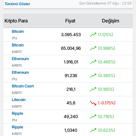
Son Güncellenme: 07 Ağu - 23:59
Tümünü Göster
Kripto Para
Fiyat
Değişim
Bitcoin
3.095.453
(1.125%)
(TL)
Bitcoin
65.004,96
(0.998%)
(USDT)
Ethereum
1.916,01
(0.465%)
(USDT)
Ethereum
91.236
(0.565%)
(TL)
Bitcoin Cash
216,1
(0.185%)
(USDT)
Litecoin
45,6
(-0.175%)
(USDT)
Ripple
49,240
(0.716%)
(TL)
Ripple
1,0340
(0.623%)
(USDT)