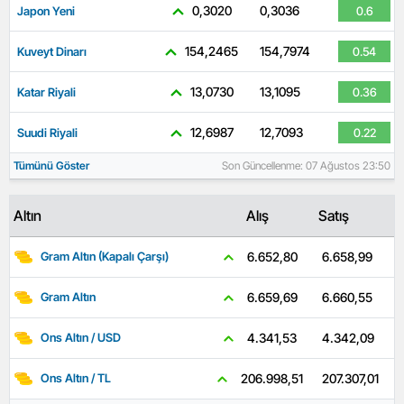
0,3020
0,3036
Japon Yeni
0.6
154,2465
154,7974
Kuveyt Dinarı
0.54
13,0730
13,1095
Katar Riyali
0.36
12,6987
12,7093
Suudi Riyali
0.22
Tümünü Göster
Son Güncellenme: 07 Ağustos 23:50
Altın
Alış
Satış
6.658,99
6.652,80
Gram Altın (Kapalı Çarşı)
6.660,55
6.659,69
Gram Altın
4.342,09
4.341,53
Ons Altın / USD
207.307,01
206.998,51
Ons Altın / TL