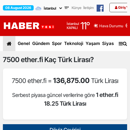
Giriş Y
08 August 2026
11
°
Künye
İletişim
11
°
İstanbul
Hava Durumu
KAPALI
Genel
Gündem
Spor
Teknoloji
Yaşam
Siyaset
Dün
7500
ether.fi
Kaç Türk Lirası?
136,875.00
7500 ether.fi =
Türk Lirası
1 ether.fi
Serbest piyasa güncel verilerine göre
18.25 Türk Lirası
Döviz Çevirici