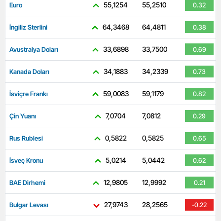
55,1254
55,2510
Euro
0.32
64,3468
64,4811
İngiliz Sterlini
0.38
33,6898
33,7500
Avustralya Doları
0.69
34,1883
34,2339
Kanada Doları
0.73
59,0083
59,1179
İsviçre Frankı
0.82
7,0704
7,0812
Çin Yuanı
0.29
0,5822
0,5825
Rus Rublesi
0.65
5,0214
5,0442
İsveç Kronu
0.62
12,9805
12,9992
BAE Dirhemi
0.21
27,9743
28,2565
Bulgar Levası
-0.22