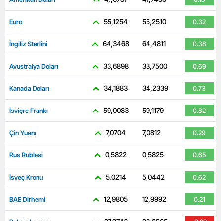
55,1254
55,2510
Euro
0.32
64,3468
64,4811
İngiliz Sterlini
0.38
33,6898
33,7500
Avustralya Doları
0.69
34,1883
34,2339
Kanada Doları
0.73
59,0083
59,1179
İsviçre Frankı
0.82
7,0704
7,0812
Çin Yuanı
0.29
0,5822
0,5825
Rus Rublesi
0.65
5,0214
5,0442
İsveç Kronu
0.62
12,9805
12,9992
BAE Dirhemi
0.21