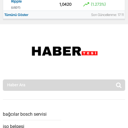
Ripple
1,0420
(1.273%)
(USDT)
Tümünü Göster
Son Güncellenme: 17:11
bağcılar bosch servisi
iso belgesi