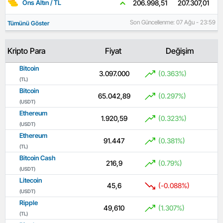
207.307,01
206.998,51
Ons Altın / TL
Son Güncellenme: 07 Ağu - 23:59
Tümünü Göster
Kripto Para
Fiyat
Değişim
Bitcoin
3.097.000
(0.363%)
(TL)
Bitcoin
65.042,89
(0.297%)
(USDT)
Ethereum
1.920,59
(0.323%)
(USDT)
Ethereum
91.447
(0.381%)
(TL)
Bitcoin Cash
216,9
(0.79%)
(USDT)
Litecoin
45,6
(-0.088%)
(USDT)
Ripple
49,610
(1.307%)
(TL)