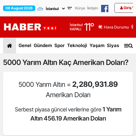
Giriş Y
08 August 2026
11
°
Künye
İletişim
11
°
İstanbul
Hava Durumu
KAPALI
Genel
Gündem
Spor
Teknoloji
Yaşam
Siyaset
Dün
5000
Yarım Altın
Kaç Amerikan Doları?
2,280,931.89
5000 Yarım Altın =
Amerikan Doları
1 Yarım
Serbest piyasa güncel verilerine göre
Altın 456.19 Amerikan Doları