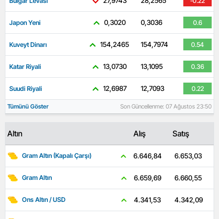
27,9743
28,2565
Bulgar Levası
-0.22
0,3020
0,3036
Japon Yeni
0.6
154,2465
154,7974
Kuveyt Dinarı
0.54
13,0730
13,1095
Katar Riyali
0.36
12,6987
12,7093
Suudi Riyali
0.22
Tümünü Göster
Son Güncellenme: 07 Ağustos 23:50
Altın
Alış
Satış
6.653,03
6.646,84
Gram Altın (Kapalı Çarşı)
6.660,55
6.659,69
Gram Altın
4.342,09
4.341,53
Ons Altın / USD